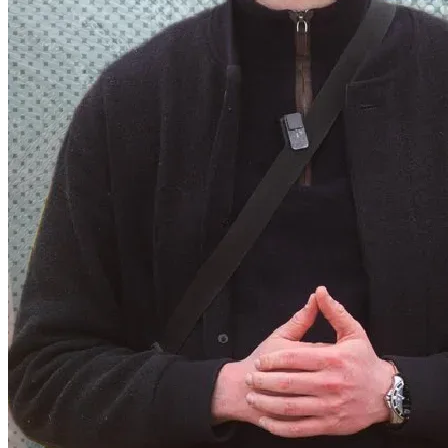
activists took part despite a travel ban and were 
subsequently targeted with house searches, the BRD is 
once again resorting to totalitarian measures – this time 
directly aimed at 
Maximilian Märkl
.
The federal spokesman of the Identitarian Movement 
Germany and co-organizer of the Remigration Summit 
2026 in Porto was deliberately pulled from the boarding 
queue at Munich Airport, detained and issued a travel ban. 
The reason given: His participation in this year’s 
Remigration Summit, Europe’s largest remigration 
congress, would damage the reputation of the Federal 
Republic.
While knife-wielding migrants are allowed to enter 
unhindered, a German patriot is not allowed to leave the 
country. But Max refused to be broken. Where injustice 
becomes law, resistance becomes duty. Instead of giving up, 
he got into his car and is driving over 24 hours across 
Europe to Portugal to attend the Remigration Summit 
despite all the repression.
Now further harassment looms – house searches, fines and 
additional proceedings. This is exactly what the activists 