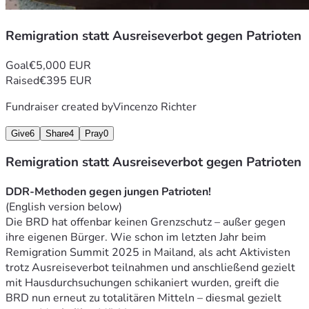
faced last year who refused to be locked in and traveled to 
Resum25 in Milan. Maximilian Märkl is one of the bravest 
Remigration statt Ausreiseverbot gegen Patrioten
and most idealistic activists in Germany. He knows exactly 
what awaits him, yet he still deliberately steps into the line 
Goal
€5,000 EUR
of fire, puts his head on the block and continues to fight 
Raised
€395 EUR
unwaveringly for the preservation of our homeland.
This campaign is intended not only to cover the direct costs 
Fundraiser created by
Vincenzo Richter
(legal fees, fuel, expected follow-up costs) but also to 
support his ongoing, uncompromising activism. Because 
Give
6
Share
4
Pray
0
whoever risks and gives so much has earned our full 
Remigration statt Ausreiseverbot gegen Patrioten
solidarity.
Every euro goes 
100 % directly
 to Maximilian Märkl and his 
DDR-Methoden gegen jungen Patrioten!
activist work. The target of €5,000 was set based on a 
(English version below)
lawyer’s preliminary assessment and the expected costs.
Die BRD hat offenbar keinen Grenzschutz – außer gegen 
Max has done his part – now we have his back.
ihre eigenen Bürger. Wie schon im letzten Jahr beim 
Remigration Summit 2025 in Mailand, als acht Aktivisten 
trotz Ausreiseverbot teilnahmen und anschließend gezielt 
mit Hausdurchsuchungen schikaniert wurden, greift die 
BRD nun erneut zu totalitären Mitteln – diesmal gezielt 