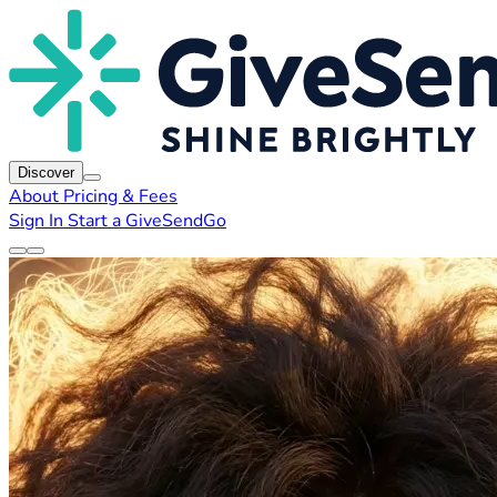
Discover
About
Pricing & Fees
Sign In
Start a GiveSendGo