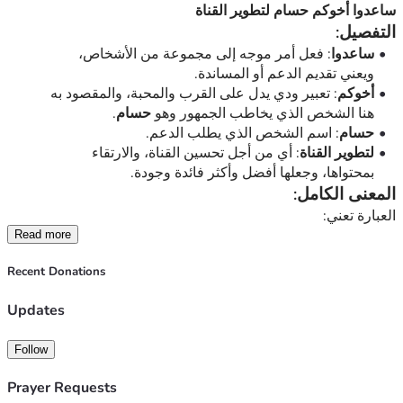
ساعدوا أخوكم حسام لتطوير القناة
التفصيل:
ساعدوا
: فعل أمر موجه إلى مجموعة من الأشخاص، 
ويعني تقديم الدعم أو المساندة.
أخوكم
: تعبير ودي يدل على القرب والمحبة، والمقصود به 
.
حسام
هنا الشخص الذي يخاطب الجمهور وهو 
حسام
: اسم الشخص الذي يطلب الدعم.
لتطوير القناة
: أي من أجل تحسين القناة، والارتقاء 
بمحتواها، وجعلها أفضل وأكثر فائدة وجودة.
المعنى الكامل:
العبارة تعني:
قدّموا الدعم لأخيكم حسام حتى يتمكن من تحسين القناة وتطوير 
Read more
محتواها.
Recent Donations
صياغة أوضح وأجمل:
ساعدوا أخاكم حسام في تطوير القناة.
Updates
ادعموا حسام من أجل تطوير القناة وتحسين محتواها.
قفوا مع حسام وساهموا في تطوير القناة.
Follow
Prayer Requests