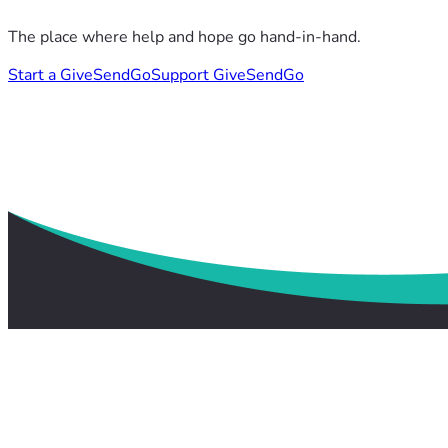
The place where help and hope go hand-in-hand.
Start a GiveSendGo
Support GiveSendGo