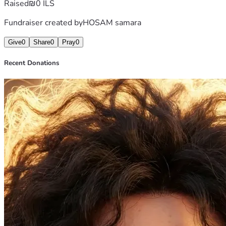
Raised
₪0 ILS
Fundraiser created by
HOSAM samara
Give
0
Share
0
Pray
0
Recent Donations