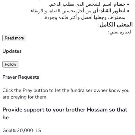
حسام
: اسم الشخص الذي يطلب الدعم.
لتطوير القناة
: أي من أجل تحسين القناة، والارتقاء 
بمحتواها، وجعلها أفضل وأكثر فائدة وجودة.
المعنى الكامل:
العبارة تعني:
قدّموا الدعم لأخيكم حسام حتى يتمكن من تحسين القناة وتطوير 
Read more
محتواها.
Updates
صياغة أوضح وأجمل:
ساعدوا أخاكم حسام في تطوير القناة.
Follow
ادعموا حسام من أجل تطوير القناة وتحسين محتواها.
قفوا مع حسام وساهموا في تطوير القناة.
Prayer Requests
Click the Pray button to let the fundraiser owner know you
are praying for them.
Provide support to your brother Hossam so that
he
Goal
₪20,000 ILS