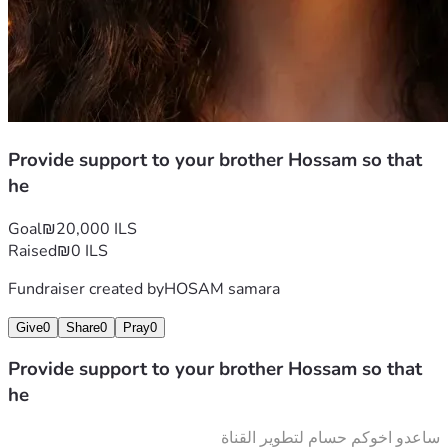
Provide support to your brother Hossam so that
he
Goal
₪20,000 ILS
Raised
₪0 ILS
Fundraiser created by
HOSAM samara
Give
0
Share
0
Pray
0
Provide support to your brother Hossam so that
he
ساعدو اخوكم حسام لتطوير القناة