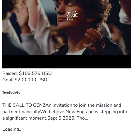
Raised: $109,579 USD
Goal: $200,000 USD
TurnSeekGo
THE CALL TO GENZAn invitation to join the mission and
partner financiallyWe believe New England is stepping into
a significant moment.Sept 5 2026, Tho...
Loading...