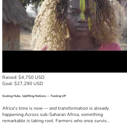
Raised: $4,750 USD
Goal: $27,290 USD
Scaling Hubs. Uplifting Nations — Fueling UP
Africa's time is now — and transformation is already
happening.Across sub-Saharan Africa, something
remarkable is taking root. Farmers who once surviv...