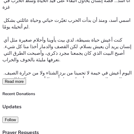
أنا أسد… قصة إنسان يحاول البقاء على قيد الحياة وسط الحرب في 
غزة
اسمي أسد، ومنذ أن بدأت الحرب تغيّرت حياتي وحياة عائلتي بشكل 
لم أتخيله يومًا.
كنت أعيش حياة بسيطة، لدي بيت يأوينا وأحلام صغيرة مثل أي 
إنسان يريد أن يعيش بسلام. لكن القصف والدمار أخذا منا كل شيء. 
أصبح البيت الذي كان يجمعنا مجرد ذكرى، وأصبحت الطرق التي 
نعرفها مليئة بالخوف والخراب.
اليوم أعيش في خيمة لا تحمينا من برد الشتاء ولا من حرارة الصيف. 
الخيمة التي يفترض أن تكون ملجأً مؤقتًا أصبحت عالمنا الوحيد. 
Read more
نستيقظ كل يوم ونحن لا نعرف ماذا يحمل لنا الغد.
Recent Donations
نواجه الجوع ونقص الطعام والماء، ونحاول تأمين أبسط الاحتياجات 
للبقاء. حتى النوم لم يعد راحة؛ فالحشرات أصبحت تشاركنا الخيمة، 
Updates
تزاحمنا على مكان صغير نبحث فيه عن بعض الأمان. نعيش بين 
الغبار والرطوبة والخوف، ونحاول أن نحافظ على كرامتنا رغم كل 
Follow
الظروف.
Prayer Requests