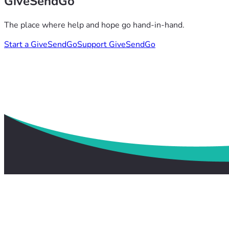
GiveSendGo
The place where help and hope go hand-in-hand.
Start a GiveSendGo
Support GiveSendGo