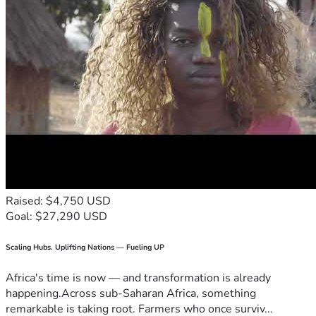
Raised: $4,750 USD
Goal: $27,290 USD
Scaling Hubs. Uplifting Nations — Fueling UP
Africa's time is now — and transformation is already
happening.Across sub-Saharan Africa, something
remarkable is taking root. Farmers who once surviv...