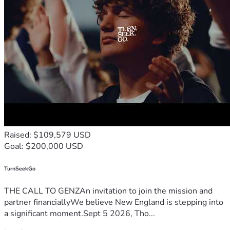
Raised: $109,579 USD
Goal: $200,000 USD
TurnSeekGo
THE CALL TO GENZAn invitation to join the mission and
partner financiallyWe believe New England is stepping into
a significant moment.Sept 5 2026, Tho...