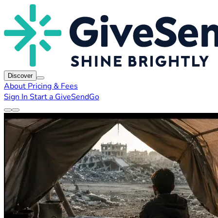
Discover
About
Pricing & Fees
Sign In
Start a GiveSendGo