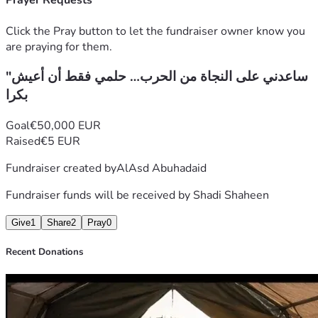
Prayer Requests
الظروف.
Click the Pray button to let the fundraiser owner know you
أكتب هذه الكلمات ليس لأطلب الشفقة، بل لأطلب فرصة للحياة. 
are praying for them.
أريد أن أعيش بأمان، وأن أساعد عائلتي على تجاوز هذه الأيام 
"ساعدني على النجاة من الحرب… حلمي فقط أن أعيش
القاسية، وأن نبدأ من جديد بعيدًا عن الخوف والدمار.
بكرا
كل دعم، مهما كان صغيرًا، يمكن أن يكون سببًا في تخفيف معاناتنا 
ومنحنا أملًا جديدًا.
Goal
€50,000 EUR
Raised
€5 EUR
شكرًا لكل شخص يمد يده ويساعدنا في هذه المحنة.
Fundraiser created by
AlAsd Abuhadaid
— أسد
Fundraiser funds will be received by
Shadi Shaheen
Give
1
Share
2
Pray
0
Recent Donations