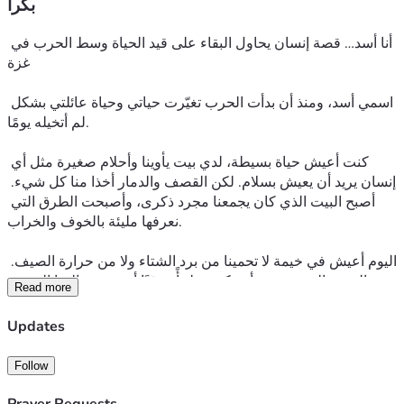
بكرا
أنا أسد… قصة إنسان يحاول البقاء على قيد الحياة وسط الحرب في 
غزة
اسمي أسد، ومنذ أن بدأت الحرب تغيّرت حياتي وحياة عائلتي بشكل 
لم أتخيله يومًا.
كنت أعيش حياة بسيطة، لدي بيت يأوينا وأحلام صغيرة مثل أي 
إنسان يريد أن يعيش بسلام. لكن القصف والدمار أخذا منا كل شيء. 
أصبح البيت الذي كان يجمعنا مجرد ذكرى، وأصبحت الطرق التي 
نعرفها مليئة بالخوف والخراب.
اليوم أعيش في خيمة لا تحمينا من برد الشتاء ولا من حرارة الصيف. 
الخيمة التي يفترض أن تكون ملجأً مؤقتًا أصبحت عالمنا الوحيد. 
Read more
نستيقظ كل يوم ونحن لا نعرف ماذا يحمل لنا الغد.
Updates
نواجه الجوع ونقص الطعام والماء، ونحاول تأمين أبسط الاحتياجات 
للبقاء. حتى النوم لم يعد راحة؛ فالحشرات أصبحت تشاركنا الخيمة، 
Follow
تزاحمنا على مكان صغير نبحث فيه عن بعض الأمان. نعيش بين 
الغبار والرطوبة والخوف، ونحاول أن نحافظ على كرامتنا رغم كل 