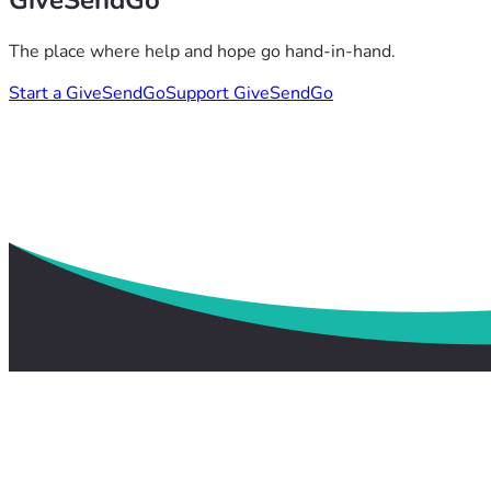
GiveSendGo
The place where help and hope go hand-in-hand.
Start a GiveSendGo
Support GiveSendGo