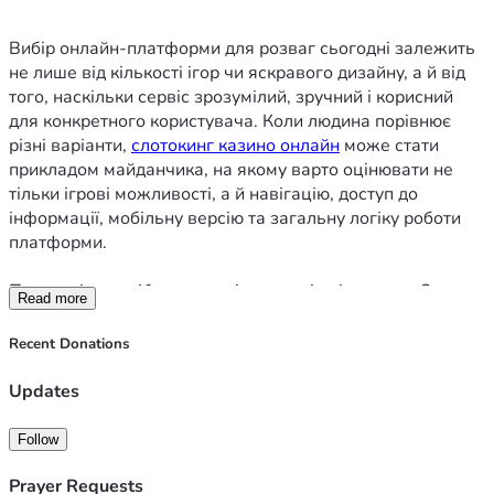
доступ до основних функцій. Якщо мобільна версія 
незручна, навіть хороший каталог ігор може втратити 
Вибір онлайн-платформи для розваг сьогодні залежить 
свою привабливість.
не лише від кількості ігор чи яскравого дизайну, а й від 
того, наскільки сервіс зрозумілий, зручний і корисний 
Окремо варто звернути увагу на бонусні пропозиції. 
для конкретного користувача. Коли людина порівнює 
Вони можуть зробити користування платформою 
різні варіанти, 
слотокинг казино онлайн
 може стати 
цікавішим, але не повинні бути єдиною причиною вибору. 
прикладом майданчика, на якому варто оцінювати не 
Перед активацією бонусу слід уважно читати умови, 
тільки ігрові можливості, а й навігацію, доступ до 
строки дії, правила використання та можливі 
інформації, мобільну версію та загальну логіку роботи 
обмеження. Надійна платформа подає ці дані відкрито, 
платформи.
без заплутаних формулювань.
Передусім потрібно зрозуміти власні очікування. Одному 
Read more
Не менш важливим є ігровий каталог. Сучасна 
користувачу важливий великий каталог ігор, іншому — 
платформа має пропонувати різні формати розваг, щоб 
швидкий вхід до акаунта, третьому — зрозумілі бонуси, а 
Recent Donations
користувач міг обирати відповідно до настрою та досвіду. 
комусь потрібна зручна мобільна версія. Саме тому не 
Добре, коли ігри згруповані за категоріями, є популярні 
варто обирати платформу лише за рекламою або 
Updates
добірки, новинки та зрозумілий пошук. Різноманіття саме 
першим враженням. Краще оцінити, чи справді сайт 
по собі не гарантує зручності, якщо каталог погано 
відповідає вашим звичкам, темпу користування та 
Follow
організований.
потребам.
Prayer Requests