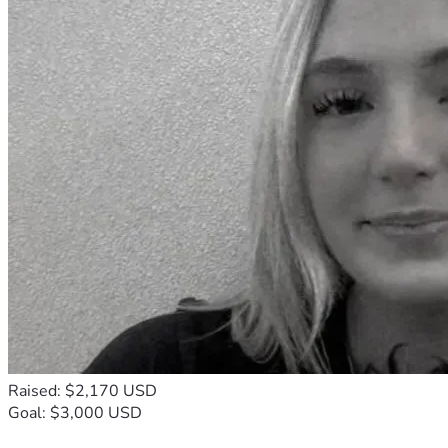
різноманіття можливостей. Якщо сервіс допомагає 
швидко знаходити потрібне, не перевантажує зайвими 
деталями, регулярно оновлюється та враховує потреби 
користувача, він має всі шанси виправдати очікування. 
Саме уважний вибір дозволяє отримати від цифрових 
розваг більше задоволення, контролю та впевненості.
Raised: $2,170 USD
Goal: $3,000 USD