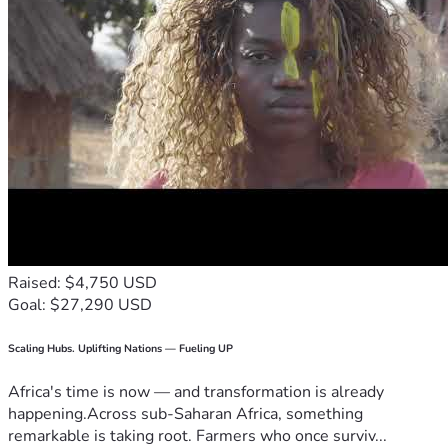
Raised: $4,750 USD
Goal: $27,290 USD
Scaling Hubs. Uplifting Nations — Fueling UP
Africa's time is now — and transformation is already
happening.Across sub-Saharan Africa, something
remarkable is taking root. Farmers who once surviv...