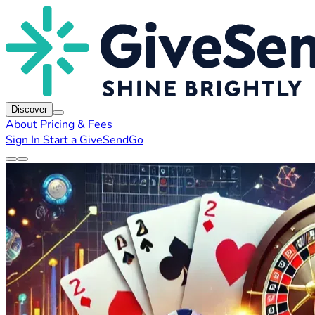
Discover
About
Pricing & Fees
Sign In
Start a GiveSendGo