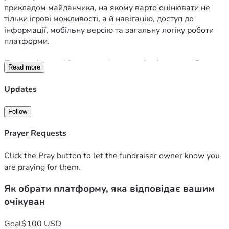
прикладом майданчика, на якому варто оцінювати не 
тільки ігрові можливості, а й навігацію, доступ до 
інформації, мобільну версію та загальну логіку роботи 
платформи.
Передусім потрібно зрозуміти власні очікування. Одному 
Read more
користувачу важливий великий каталог ігор, іншому — 
швидкий вхід до акаунта, третьому — зрозумілі бонуси, а 
Updates
комусь потрібна зручна мобільна версія. Саме тому не 
варто обирати платформу лише за рекламою або 
Follow
першим враженням. Краще оцінити, чи справді сайт 
відповідає вашим звичкам, темпу користування та 
Prayer Requests
потребам.
Click the Pray button to let the fundraiser owner know you
Перший критерій — простота навігації. Якісна 
are praying for them.
платформа не змушує довго шукати основні розділи. 
Як обрати платформу, яка відповідає вашим
Реєстрація, вхід, бонуси, каталог ігор, способи 
поповнення рахунку та довідкова інформація мають 
очікуван
бути розташовані логічно. Якщо користувач уже з 
першого відвідування розуміє, куди натискати і де 
Goal
$100 USD