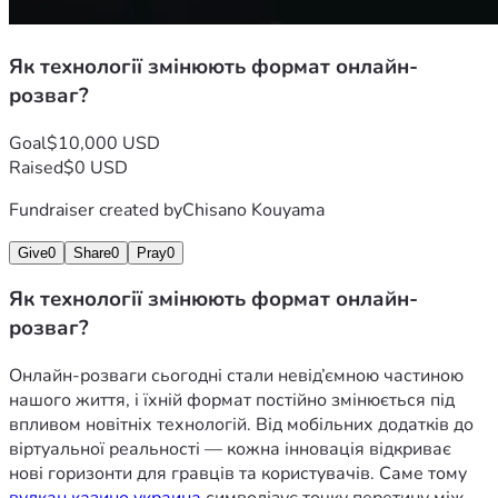
однією з конкурентних переваг сучасних платформ.
Крім того, технології сприяють підвищенню якості 
Як технології змінюють формат онлайн-
взаємодії між користувачами та сервісами. Інтерактивні 
розваг?
чати, системи миттєвого зворотного зв’язку та розумні 
служби підтримки дозволяють швидко вирішувати 
Goal
$10,000 USD
питання та отримувати необхідну допомогу. Це створює 
Raised
$0 USD
більш комфортне середовище та допомагає формувати 
довіру до платформи.
Fundraiser created by
Chisano Kouyama
Суттєво змінюється і сам підхід до створення цифрового 
Give
0
Share
0
Pray
0
контенту. Розробники дедалі частіше використовують 
Як технології змінюють формат онлайн-
аналітичні інструменти для оцінки популярності окремих 
розваг?
функцій та поведінки аудиторії. На основі отриманих 
даних вони можуть оперативно впроваджувати нові 
Онлайн-розваги сьогодні стали невід’ємною частиною 
можливості, покращувати інтерфейси та адаптувати 
нашого життя, і їхній формат постійно змінюється під 
продукти до актуальних потреб користувачів. Такий 
впливом новітніх технологій. Від мобільних додатків до 
підхід дозволяє онлайн-розвагам залишатися 
віртуальної реальності — кожна інновація відкриває 
динамічними та відповідати очікуванням сучасної 
нові горизонти для гравців та користувачів. Саме тому 
аудиторії.