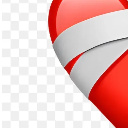
реєстрації та налаштування особистого кабінету, що 
значно полегшує процес знайомства з сервісом.
Ще одним важливим елементом діяльності сайту Vulkan 
Casino є його довідкова функція. Тут публікуються 
матеріали про різновиди ігор, режими гри та особливості 
взаємодії з провайдерами програмного забезпечення. 
Інформація структурована так, щоб відвідувачі могли 
швидко знайти потрібні відомості. Ресурс регулярно 
оновлюється відповідно до змін у роботі платформи, а 
також містить поради щодо відповідальної гри та 
безпечного використання сервісу. Це робить його 
корисним як для новачків, так і для досвідчених гравців.
Інновації у сфері VR та AR відкривають нові можливості 
для занурення у світ розваг. Віртуальна реальність 
дозволяє відчути себе учасником подій, а доповнена 
реальність інтегрує ігрові елементи у повсякденне 
життя.