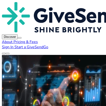
Discover
About
Pricing & Fees
Sign In
Start a GiveSendGo