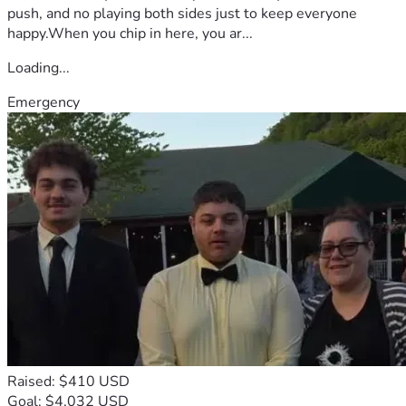
push, and no playing both sides just to keep everyone
happy.When you chip in here, you ar...
Loading...
Emergency
Raised: $410 USD
Goal: $4,032 USD