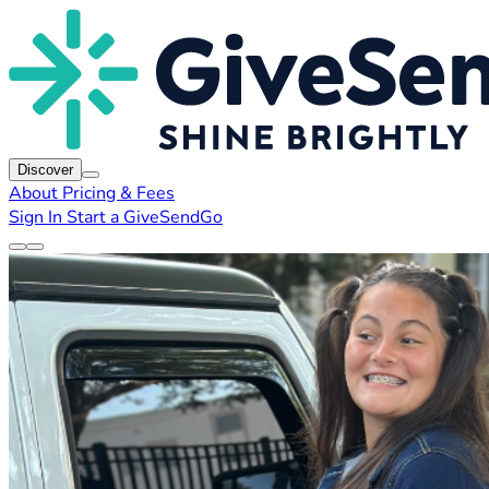
Discover
About
Pricing & Fees
Sign In
Start a GiveSendGo