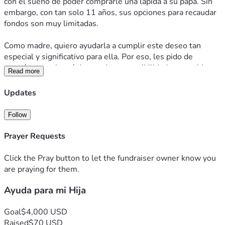
con el sueño de poder comprarle una lápida a su papá. Sin 
embargo, con tan solo 11 años, sus opciones para recaudar 
fondos son muy limitadas.
Como madre, quiero ayudarla a cumplir este deseo tan 
especial y significativo para ella. Por eso, les pido de 
corazón que, si está dentro de sus posibilidades, consideren 
Read more
hacer una donación. No importa la cantidad; cada aporte nos 
acerca un paso más a honrar la memoria de su papá y a 
Updates
hacer realidad el sueño de mi niña.
Follow
Toda donación, apoyo y mensaje de aliento serán 
profundamente agradecidos. Gracias por tomarse el tiempo 
Prayer Requests
de leer nuestra historia y por cualquier ayuda que puedan 
brindarnos.
Click the Pray button to let the fundraiser owner know you
are praying for them.
Con gratitud,
Ayuda para mi Hija
Jennifer y Myla
Goal
$4,000 USD
Raised
$70 USD