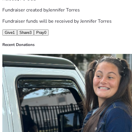
Fundraiser created by
Jennifer Torres
Fundraiser funds will be received by
Jennifer Torres
Give
1
Share
3
Pray
0
Recent Donations