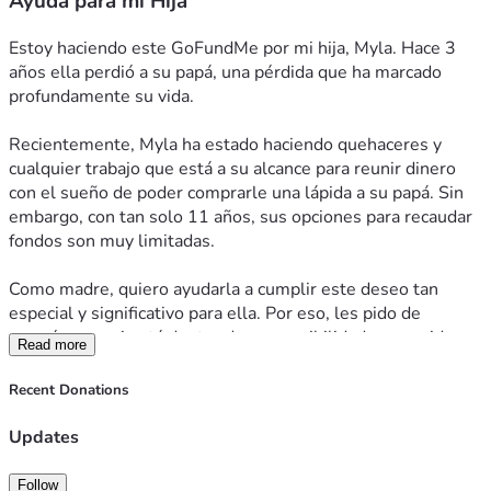
Ayuda para mi Hija
Estoy haciendo este GoFundMe por mi hija, Myla. Hace 3 
años ella perdió a su papá, una pérdida que ha marcado 
profundamente su vida.
Recientemente, Myla ha estado haciendo quehaceres y 
cualquier trabajo que está a su alcance para reunir dinero 
con el sueño de poder comprarle una lápida a su papá. Sin 
embargo, con tan solo 11 años, sus opciones para recaudar 
fondos son muy limitadas.
Como madre, quiero ayudarla a cumplir este deseo tan 
especial y significativo para ella. Por eso, les pido de 
corazón que, si está dentro de sus posibilidades, consideren 
Read more
hacer una donación. No importa la cantidad; cada aporte nos 
acerca un paso más a honrar la memoria de su papá y a 
Recent Donations
hacer realidad el sueño de mi niña.
Updates
Toda donación, apoyo y mensaje de aliento serán 
profundamente agradecidos. Gracias por tomarse el tiempo 
Follow