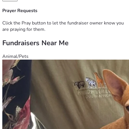
de leer nuestra historia y por cualquier ayuda que puedan 
brindarnos.
Prayer Requests
Con gratitud,
Click the Pray button to let the fundraiser owner know you
Jennifer y Myla
are praying for them.
Fundraisers Near Me
Animal/Pets