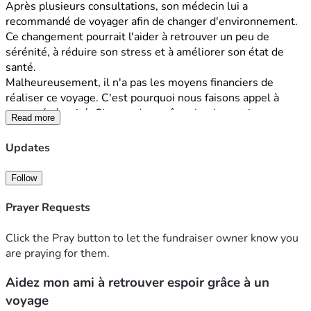
Après plusieurs consultations, son médecin lui a 
recommandé de voyager afin de changer d'environnement. 
Ce changement pourrait l'aider à retrouver un peu de 
sérénité, à réduire son stress et à améliorer son état de 
santé.
Malheureusement, il n'a pas les moyens financiers de 
réaliser ce voyage. C'est pourquoi nous faisons appel à 
votre générosité. Chaque don, même le plus petit, nous 
Read more
rapprochera de cet objectif.
Si vous ne pouvez pas faire un don, un simple partage de 
Updates
cette cagnotte sera déjà d'une grande aide.
Merci du fond du cœur pour votre soutien, votre solidarité 
Follow
et vos encouragements.
Prayer Requests
Click the Pray button to let the fundraiser owner know you
are praying for them.
Aidez mon ami à retrouver espoir grâce à un
voyage