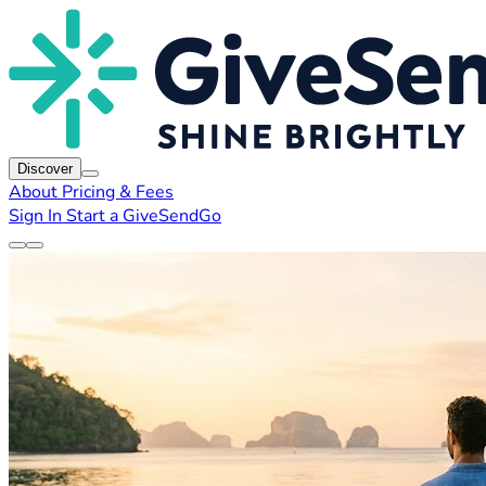
Discover
About
Pricing & Fees
Sign In
Start a GiveSendGo