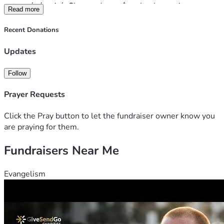
votre générosité. Chaque don, même le plus petit, nous 
Read more
rapprochera de cet objectif.
Si vous ne pouvez pas faire un don, un simple partage de 
Recent Donations
cette cagnotte sera déjà d'une grande aide.
Merci du fond du cœur pour votre soutien, votre solidarité 
Updates
et vos encouragements.
Follow
Prayer Requests
Click the Pray button to let the fundraiser owner know you
are praying for them.
Fundraisers Near Me
Evangelism