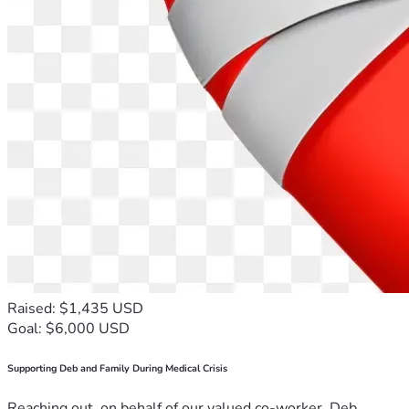
Raised: $1,435 USD
Goal: $6,000 USD
Supporting Deb and Family During Medical Crisis
Reaching out, on behalf of our valued co-worker, Deb