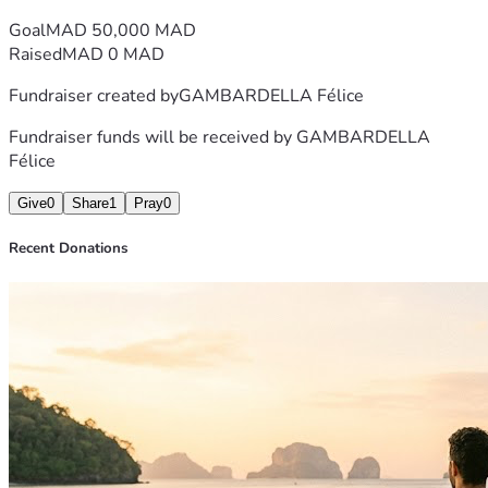
Goal
MAD 50,000 MAD
Raised
MAD 0 MAD
Fundraiser created by
GAMBARDELLA Félice
Fundraiser funds will be received by
GAMBARDELLA
Félice
Give
0
Share
1
Pray
0
Recent Donations