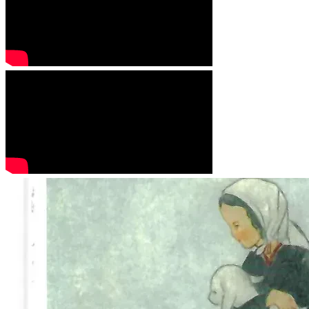
Dieses kleine Büchlein aus meiner Kindheit hat mein Leben 
geprägt.
Neben meinen bayerischen Wurzeln ist es mein 
katholischer Glaube, der mich trägt.
Gerade heute, in dieser lauten und fordernden Zeit, 
brauchen nicht nur wir alleine, sondern besonders auch 
unsere Kinder mehr denn je Verständnis, Liebe und 
Führung.
Es ist an der Zeit, wieder mit den Augen der Kinder zu 
sehen.
Natur, Stille, Wiesen, Wälder – und unsere Pferde, die 
tragen, trösten und verbinden.
Sie schenken Halt, wo wir oft an Grenzen stoßen.
In dieser Verbundenheit finden Kinder etwas, das sie ein 
Leben lang stärkt.