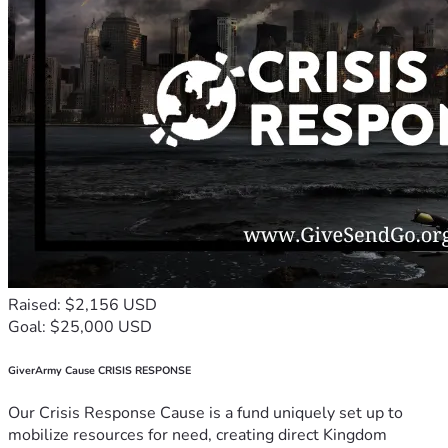
Raised: $2,156 USD
Goal: $25,000 USD
GiverArmy Cause CRISIS RESPONSE
Our Crisis Response Cause is a fund uniquely set up to
mobilize resources for need, creating direct Kingdom