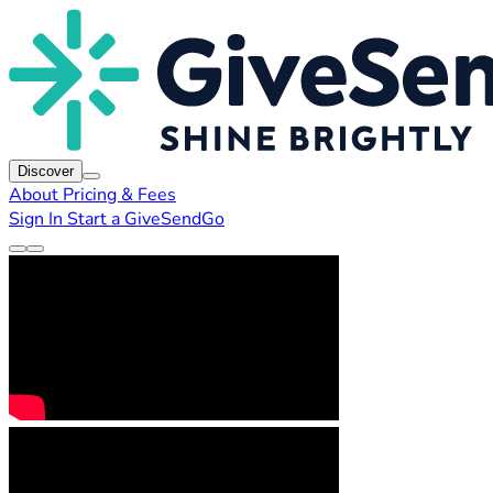
Discover
About
Pricing & Fees
Sign In
Start a GiveSendGo