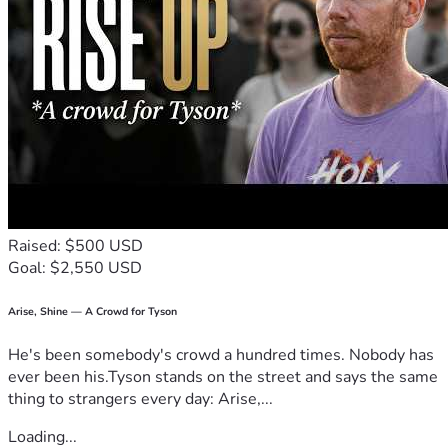
etablieren. 
Ziel ist es, eine zentrale Plattform und Anlaufstelle für alle 
Fragen im Zusammenhang mit ehemaligen Rennpferden zu 
schaffen – insbesondere im Hinblick auf artgerechte 
Unterbringung, nachhaltige Weitervermittlung sowie 
langfristige Betreuungskonzepte.
Persönliches
«Jatzinta – das Gnadenkind von Fatima» 
ISBN 978-3-00-021086-0  Herausgeberin und alleinige 
Lizenzrechte H.Gallin-Ast
Raised: $500 USD
Goal: $2,550 USD
Arise, Shine — A Crowd for Tyson
He's been somebody's crowd a hundred times. Nobody has
Dieses kleine Büchlein aus meiner Kindheit hat mein Leben 
ever been his.Tyson stands on the street and says the same
geprägt.
thing to strangers every day: Arise,...
Neben meinen bayerischen Wurzeln ist es mein 
Loading...
katholischer Glaube, der mich trägt.