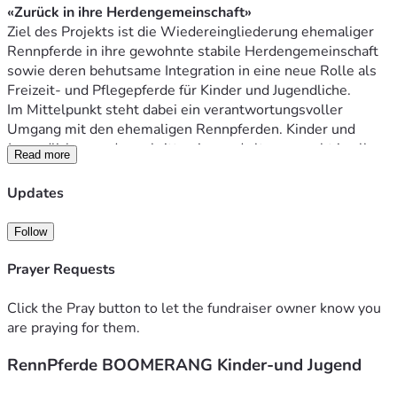
«Zurück in ihre Herdengemeinschaft»
Ziel des Projekts ist die Wiedereingliederung ehemaliger 
Rennpferde in ihre gewohnte stabile Herdengemeinschaft 
sowie deren behutsame Integration in eine neue Rolle als 
Freizeit- und Pflegepferde für Kinder und Jugendliche.
Im Mittelpunkt steht dabei ein verantwortungsvoller 
Umgang mit den ehemaligen Rennpferden. Kinder und 
Jugendliche werden schrittweise und altersgerecht in alle 
Read more
Aufgaben rund um die Pflege und Versorgung der Pferde 
eingebunden. Dazu zählen insbesondere die tägliche 
Updates
Fütterung, Stall- und Aussenarbeit sowie der Umgang mit 
den Vollblütern.
Follow
Sie lernen sich dabei in der Natur gemeinsam mit «ihrem» 
Pflege-Pferd kennen und entwickeln dabei ein tiefes 
Prayer Requests
Verständnis für das Pflege-Pferd sowie für sich selbst. 
Gleichzeitig werden sie mit den vielfältigen Aufgaben eines 
Click the Pray button to let the fundraiser owner know you
ökologisch geführten landwirtschaftlichen Betriebs vertraut 
are praying for them.
gemacht.
RennPferde BOOMERANG Kinder-und Jugend
Zusätzlich erfolgt eine gezielte und einfühlsame 
Reitausbildung mit den ehemaligen Rennpferden, die 