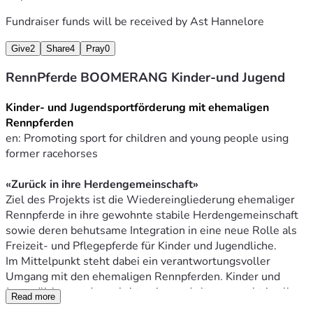
Fundraiser funds will be received by
Ast Hannelore
Give
2
Share
4
Pray
0
RennPferde BOOMERANG Kinder-und Jugend
Kinder- und Jugendsportförderung mit ehemaligen 
Rennpferden 
en: Promoting sport for children and young people using 
former racehorses
«Zurück in ihre Herdengemeinschaft»
Ziel des Projekts ist die Wiedereingliederung ehemaliger 
Rennpferde in ihre gewohnte stabile Herdengemeinschaft 
sowie deren behutsame Integration in eine neue Rolle als 
Freizeit- und Pflegepferde für Kinder und Jugendliche.
Im Mittelpunkt steht dabei ein verantwortungsvoller 
Umgang mit den ehemaligen Rennpferden. Kinder und 
Jugendliche werden schrittweise und altersgerecht in alle 
Read more
Aufgaben rund um die Pflege und Versorgung der Pferde 