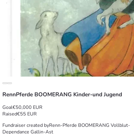
Hannelore Gallin-Ast
Happach-Hof, den 8.6.2026
https://www.renn-pferde-boomerang.de
RennPferde BOOMERANG Kinder-und Jugend
Goal
€50,000 EUR
Raised
€55 EUR
Fundraiser created by
Renn-Pferde BOOMERANG Vollblut-
Dependance Gallin-Ast